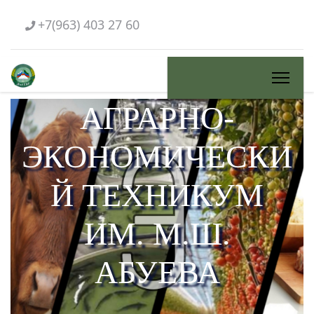
+7(963) 403 27 60
АГРАРНО-
ЭКОНОМИЧЕСКИ
Й ТЕХНИКУМ
ИМ. М.Ш.
АБУЕВА