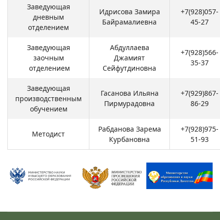
Заведующая
Идрисова Замира
+7(928)057-
дневным
Байрамалиевна
45-27
отделением
Заведующая
Абдуллаева
+7(928)566-
заочным
Джамият
35-37
отделением
Сейфутдиновна
Заведующая
Гасанова Ильяна
+7(929)867-
производственным
Пирмурадовна
86-29
обучением
Рабданова Зарема
+7(928)975-
Методист
Курбановна
51-93