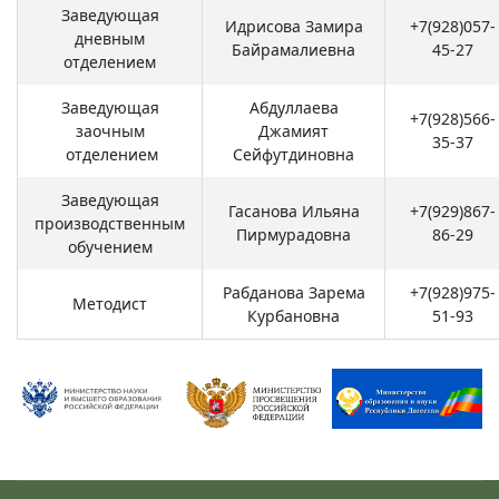
Заведующая
Идрисова Замира
+7(928)057-
дневным
Байрамалиевна
45-27
отделением
Заведующая
Абдуллаева
+7(928)566-
заочным
Джамият
35-37
отделением
Сейфутдиновна
Заведующая
Гасанова Ильяна
+7(929)867-
производственным
Пирмурадовна
86-29
обучением
Рабданова Зарема
+7(928)975-
Методист
Курбановна
51-93