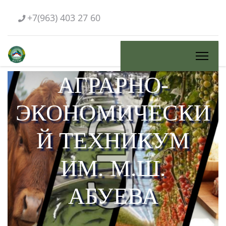
+7(963) 403 27 60
АГРАРНО-
ЭКОНОМИЧЕСКИ
Й ТЕХНИКУМ
ИМ. М.Ш.
АБУЕВА