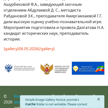
Ашурбековой Ф.А., заведующей заочным
отделением Абдулаевой Д. С., методиста
Рабдановой З.К., преподавателя Амиргамзаевой Г.Г.
дали высокую оценку учебно-познавательной игре.
Мероприятие подготовила и провела Далгатова Н.А.
кандидат исторических наук, преподаватель
истории.
{gallery}06.05.2026{/gallery}
©
Контактная
Республика Дагестан Г.
×
info
Simple Image Gallery Notice: Joomla's
2026
информация
Махачкала
/cache
folder is not writable. Please correct
aet_dgsha@mail.ru
Ул. М. Гаджиева 180