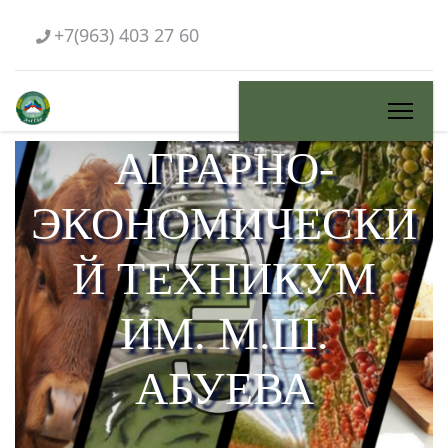
+7(963) 403 27 60
АГРАРНО-
ЭКОНОМИЧЕСКИ
Й ТЕХНИКУМ
ИМ. М.Ш.
АБУЕВА