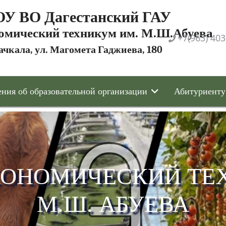
У ВО Дагестанский ГАУ
омический техникум им. М.Ш.Абуева
+7(963) 403
ачкала, ул. Магомета Гаджиева, 180
ния об образовательной организации
Абитуриенту
КОНОМИЧЕСКИЙ ТЕ
М.Ш. АБУЕВА