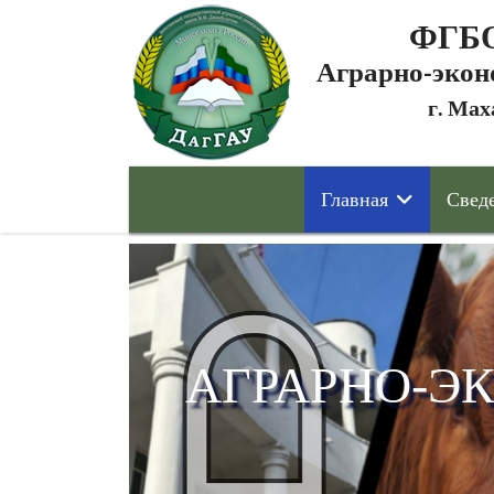
ФГБО
Аграрно-экон
г. Мах
Главная
Сведе
АГРАРНО-Э