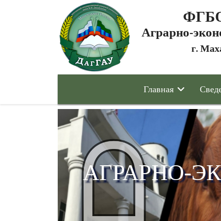
ФГБО
Аграрно-экон
г. Мах
Главная
Сведе
АГРАРНО-Э