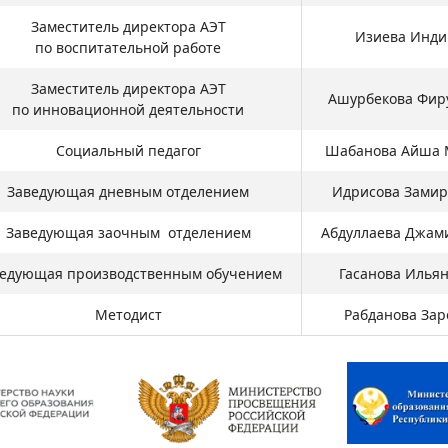
Заместитель директора АЭТ
Изиева Инди
по воспитательной работе
Заместитель директора АЭТ
Ашурбекова Фир
по инновационной деятельности
Социальный педагог
Шабанова Айша 
Заведующая дневным отделением
Идрисова Замир
Заведующая заочным отделением
Абдуллаева Джам
едующая производственным обучением
Гасанова Илья
Методист
Рабданова Зар