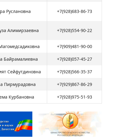
ра Руслановна
+7(928)683-86-73
уза Алимирзаевна
+7(928)554-90-22
Магомедсадиковна
+7(909)481-90-00
а Байрамалиевна
+7(928)057-45-27
ият Сейфутдиновна
+7(928)566-35-37
на Пирмурадовна
+7(929)867-86-29
ема Курбановна
+7(928)975-51-93