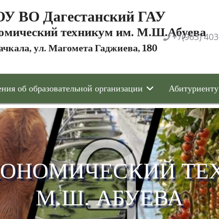
У ВО Дагестанский ГАУ
омический техникум им. М.Ш.Абуева
+7(963) 403
ачкала, ул. Магомета Гаджиева, 180
ния об образовательной организации
Абитуриенту
КОНОМИЧЕСКИЙ ТЕ
М.Ш. АБУЕВА