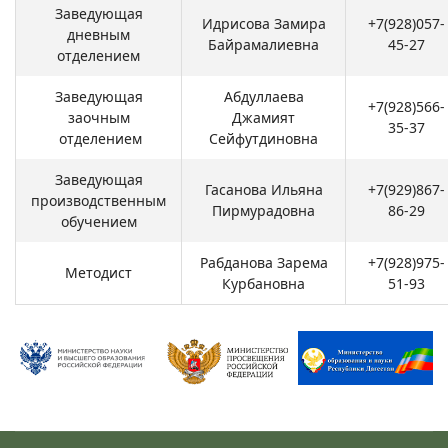
Заведующая
Идрисова Замира
+7(928)057-
дневным
Байрамалиевна
45-27
отделением
Заведующая
Абдуллаева
+7(928)566-
заочным
Джамият
35-37
отделением
Сейфутдиновна
Заведующая
Гасанова Ильяна
+7(929)867-
производственным
Пирмурадовна
86-29
обучением
Рабданова Зарема
+7(928)975-
Методист
Курбановна
51-93