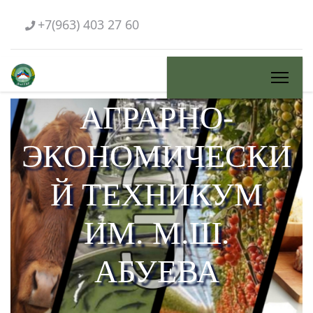
+7(963) 403 27 60
АГРАРНО-
ЭКОНОМИЧЕСКИ
Й ТЕХНИКУМ
ИМ. М.Ш.
АБУЕВА