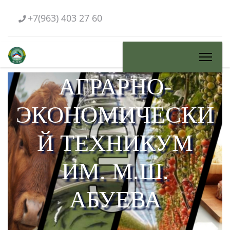
+7(963) 403 27 60
АГРАРНО-
ЭКОНОМИЧЕСКИ
Й ТЕХНИКУМ
ИМ. М.Ш.
АБУЕВА