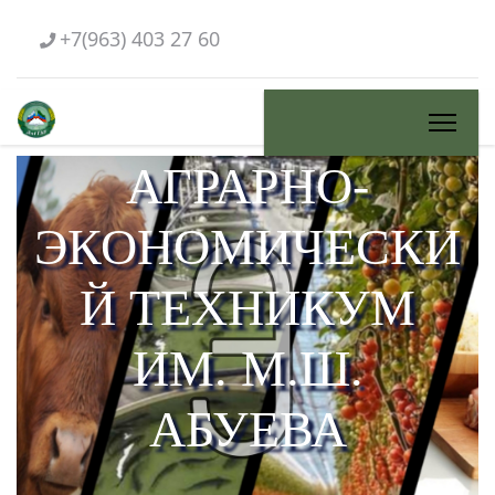
+7(963) 403 27 60
АГРАРНО-
ЭКОНОМИЧЕСКИ
Й ТЕХНИКУМ
ИМ. М.Ш.
АБУЕВА