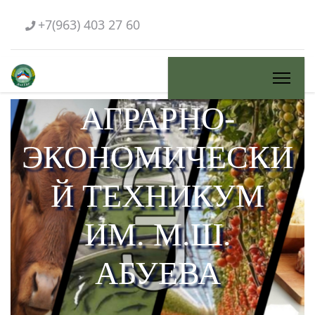
+7(963) 403 27 60
АГРАРНО-
ЭКОНОМИЧЕСКИ
Й ТЕХНИКУМ
ИМ. М.Ш.
АБУЕВА