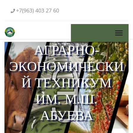
+7(963) 403 27 60
АГРАРНО-
ЭКОНОМИЧЕСКИ
Й ТЕХНИКУМ
ИМ. М.Ш.
АБУЕВА