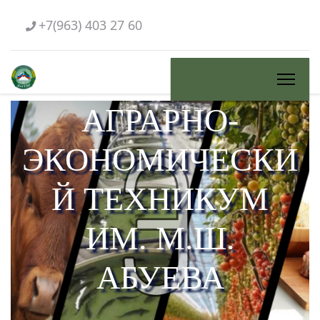
+7(963) 403 27 60
АГРАРНО-
ЭКОНОМИЧЕСКИ
Й ТЕХНИКУМ
ИМ. М.Ш.
АБУЕВА