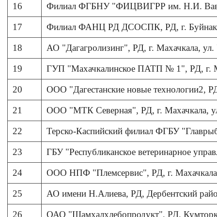
16
Филиал ФГБНУ "ФИЦВИГРР им. Н.И. Вавил
17
Филиал ФАНЦ РД ДСОСПК, РД, г. Буйнакск
18
АО "Дагагролизинг", РД, г. Махачкала, ул. 
19
ГУП "Махачкалинское ПАТП № 1", РД, г. Ма
20
ООО "Дагестанские новые технологии2, РД,
21
ООО "МТК Северная", РД, г. Махачкала, ул.
22
Терско-Каспийский филиал ФГБУ "Главрыбво
23
ГБУ "Республиканское ветеринарное управле
24
ООО НПФ "Племсервис", РД, г. Махачкала,
25
АО имени Н.Алиева, РД, Дербентский район
26
ОАО "Шамхалхлебопродукт", РД, Кумторка