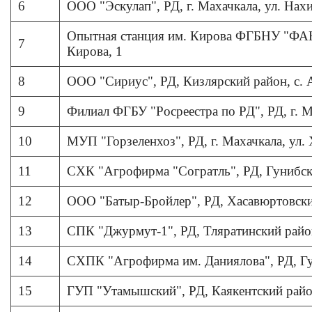
6
ООО "Эскулап", РД, г. Махачкала, ул. Нах
Опытная станция им. Кирова ФГБНУ "ФАНЦ
7
Кирова, 1
8
ООО "Сириус", РД, Кизлярский район, с. А
9
Филиал ФГБУ "Росреестра по РД", РД, г. М
10
МУП "Горзеленхоз", РД, г. Махачкала, ул. 
11
СХК "Агрофирма "Согратль", РД, Гунибски
12
ООО "Батыр-Бройлер", РД, Хасавюртовский 
13
СПК "Джурмут-1", РД, Тляратинский район,
14
СХПК "Агрофирма им. Даниялова", РД, Гу
15
ГУП "Утамышский", РД, Каякентский район