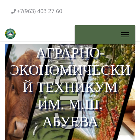
+7(963) 403 27 60
АГРАРНО-
ЭКОНОМИЧЕСКИ
Й ТЕХНИКУМ
ИМ. М.Ш.
АБУЕВА