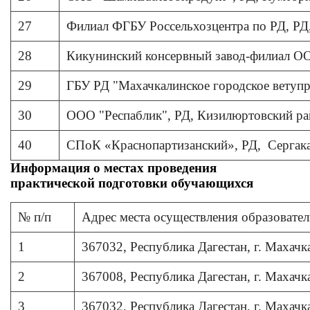
27
Филиал ФГБУ Россельхозцентра по РД, РД, 
28
Кикунинский консервный завод-филиал О
29
ГБУ РД "Махачкалинское городское ветупра
30
ООО "Респаблик", РД, Кизилюртовский рай
40
СПоК «Краснопартизанский», РД,
Сергак
Информация о местах проведения
практической подготовки обучающихся
№ п/п
Адрес места осуществления образовател
1
367032, Республика Дагестан, г. Махачк
2
367008, Республика Дагестан, г. Махачка
3
367032, Республика Дагестан, г. Махачк